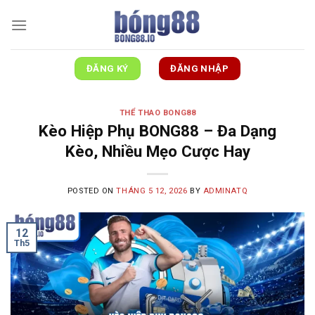
Skip
to
content
ĐĂNG KÝ
ĐĂNG NHẬP
THỂ THAO BONG88
Kèo Hiệp Phụ BONG88 – Đa Dạng
Kèo, Nhiều Mẹo Cược Hay
POSTED ON
THÁNG 5 12, 2026
BY
ADMINATQ
12
Th5