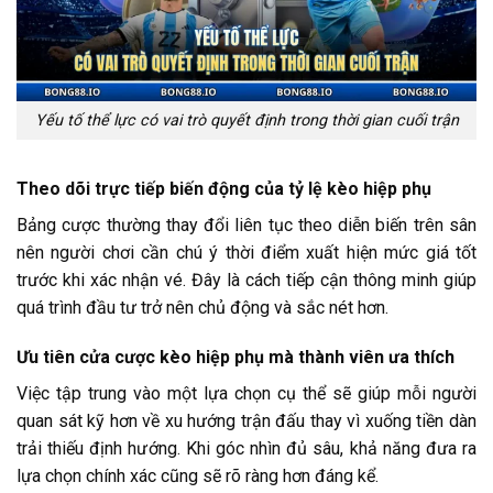
Yếu tố thể lực có vai trò quyết định trong thời gian cuối trận
Theo dõi trực tiếp biến động của tỷ lệ kèo hiệp phụ
Bảng cược thường thay đổi liên tục theo diễn biến trên sân
nên người chơi cần chú ý thời điểm xuất hiện mức giá tốt
trước khi xác nhận vé. Đây là cách tiếp cận thông minh giúp
quá trình đầu tư trở nên chủ động và sắc nét hơn.
Ưu tiên cửa cược kèo hiệp phụ mà thành viên ưa thích
Việc tập trung vào một lựa chọn cụ thể sẽ giúp mỗi người
quan sát kỹ hơn về xu hướng trận đấu thay vì xuống tiền dàn
trải thiếu định hướng. Khi góc nhìn đủ sâu, khả năng đưa ra
lựa chọn chính xác cũng sẽ rõ ràng hơn đáng kể.