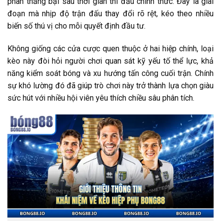
phân thắng bại sau thời gian thi đấu chính thức. Đây là giai
đoạn mà nhịp độ trận đấu thay đổi rõ rệt, kéo theo nhiều
biến số thú vị cho mỗi quyết định đầu tư.
Không giống các cửa cược quen thuộc ở hai hiệp chính, loại
kèo này đòi hỏi người chơi quan sát kỹ yếu tố thể lực, khả
năng kiểm soát bóng và xu hướng tấn công cuối trận. Chính
sự khó lường đó đã giúp trò chơi này trở thành lựa chọn giàu
sức hút với nhiều hội viên yêu thích chiều sâu phân tích.