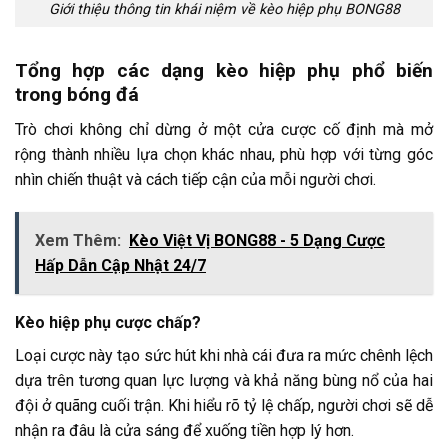
Giới thiệu thông tin khái niệm về kèo hiệp phụ BONG88
Tổng hợp các dạng kèo hiệp phụ phổ biến
trong bóng đá
Trò chơi
không chỉ dừng ở một cửa cược cố định mà mở
rộng thành nhiều lựa chọn khác nhau, phù hợp với từng góc
nhìn chiến thuật và cách tiếp cận của mỗi người chơi.
Xem Thêm:
Kèo Việt Vị BONG88 - 5 Dạng Cược
Hấp Dẫn Cập Nhật 24/7
Kèo hiệp phụ cược chấp?
Loại cược này tạo sức hút khi nhà cái đưa ra mức chênh lệch
dựa trên tương quan lực lượng và khả năng bùng nổ của hai
đội ở quãng cuối trận. Khi hiểu rõ tỷ lệ chấp, người chơi sẽ dễ
nhận ra đâu là cửa sáng để xuống tiền hợp lý hơn.