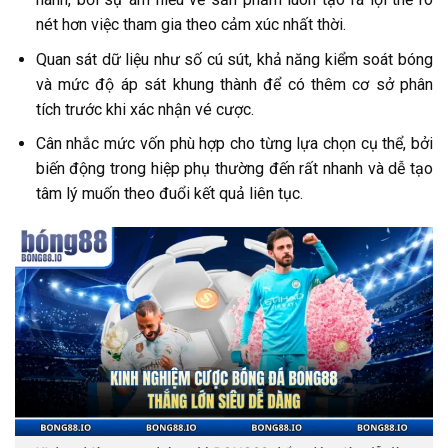
nét hơn việc tham gia theo cảm xúc nhất thời.
Quan sát dữ liệu như số cú sút, khả năng kiểm soát bóng
và mức độ áp sát khung thành để có thêm cơ sở phân
tích trước khi xác nhận vé cược.
Cân nhắc mức vốn phù hợp cho từng lựa chọn cụ thể, bởi
biến động trong hiệp phụ thường đến rất nhanh và dễ tạo
tâm lý muốn theo đuổi kết quả liên tục.