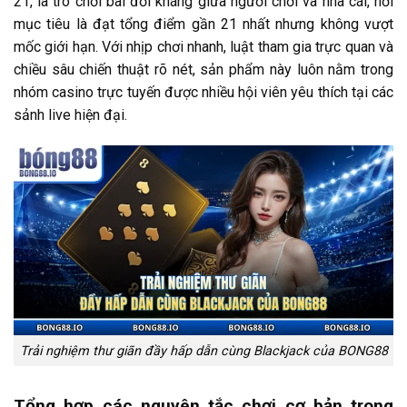
21, là trò chơi bài đối kháng giữa người chơi và nhà cái, nơi
mục tiêu là đạt tổng điểm gần 21 nhất nhưng không vượt
mốc giới hạn. Với nhịp chơi nhanh, luật tham gia trực quan và
chiều sâu chiến thuật rõ nét, sản phẩm này luôn nằm trong
nhóm casino trực tuyến được nhiều hội viên yêu thích tại các
sảnh live hiện đại.
Trải nghiệm thư giãn đầy hấp dẫn cùng Blackjack của BONG88
Tổng hợp các nguyên tắc chơi cơ bản trong