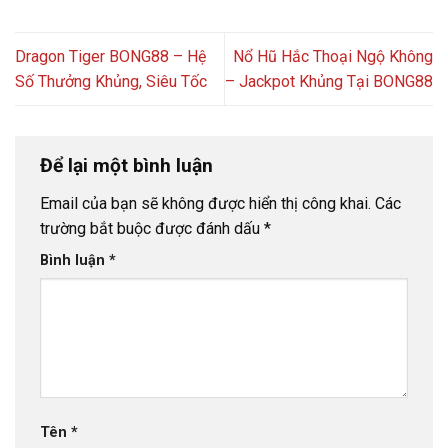
Dragon Tiger BONG88 – Hệ
Nổ Hũ Hắc Thoại Ngộ Không
Số Thưởng Khủng, Siêu Tốc
– Jackpot Khủng Tại BONG88
Để lại một bình luận
Email của bạn sẽ không được hiển thị công khai.
Các
trường bắt buộc được đánh dấu
*
Bình luận
*
Tên
*