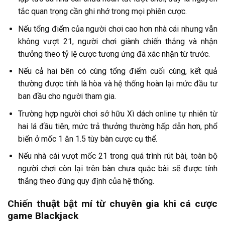
tắc quan trọng cần ghi nhớ trong mọi phiên cược.
Nếu tổng điểm của người chơi cao hơn nhà cái nhưng vẫn
không vượt 21, người chơi giành chiến thắng và nhận
thưởng theo tỷ lệ cược tương ứng đã xác nhận từ trước.
Nếu cả hai bên có cùng tổng điểm cuối cùng, kết quả
thường được tính là hòa và hệ thống hoàn lại mức đầu tư
ban đầu cho người tham gia.
Trường hợp người chơi sở hữu Xì dách online tự nhiên từ
hai lá đầu tiên, mức trả thưởng thường hấp dẫn hơn, phổ
biến ở mốc 1 ăn 1.5 tùy bàn cược cụ thể.
Nếu nhà cái vượt mốc 21 trong quá trình rút bài, toàn bộ
người chơi còn lại trên bàn chưa quắc bài sẽ được tính
thắng theo đúng quy định của hệ thống.
Chiến thuật bật mí từ chuyên gia khi cá cược
game Blackjack