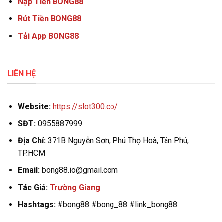
Nạp Tiền BONG88
Rút Tiền BONG88
Tải App BONG88
LIÊN HỆ
Website:
https://slot300.co/
SĐT:
0955887999
Địa Chỉ:
371B Nguyễn Sơn, Phú Thọ Hoà, Tân Phú,
TP.HCM
Email:
bong88.io@gmail.com
Tác Giả:
Trường Giang
Hashtags:
#bong88 #bong_88 #link_bong88