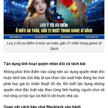
Lưu ý tối ưu điểm ở mức an toàn, gần 21 nhất trong game Xì
Dách
Tận dụng linh hoạt quyền nhân đôi và tách bài
Không phải thời điểm nào cũng nên sử dụng quyền nhân đôi
hoặc tách bài, bởi đây là lựa chọn cần xuất hiện đúng lúc mới
phát huy giá trị chiến thuật tối đa. Khi biết tận dụng những
quyền chơi đặc biệt này theo từng tình huống, người chơi sẽ
mở rộng cơ hội tạo lợi thế rõ rệt trước nhà cái.
Quan sát cách bàn chơi Blackjack vận hành