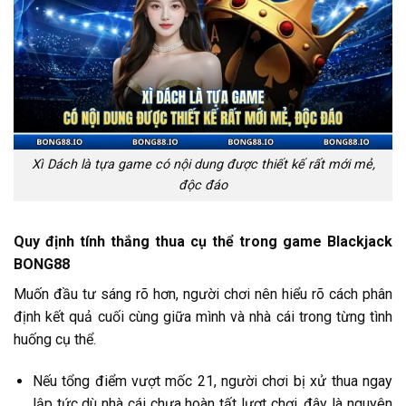
Xì Dách là tựa game có nội dung được thiết kế rất mới mẻ,
độc đáo
Quy định tính thắng thua cụ thể trong game Blackjack
BONG88
Muốn đầu tư sáng rõ hơn, người chơi nên hiểu rõ cách phân
định kết quả cuối cùng giữa mình và nhà cái trong từng tình
huống cụ thể.
Nếu tổng điểm vượt mốc 21, người chơi bị xử thua ngay
lập tức dù nhà cái chưa hoàn tất lượt chơi, đây là nguyên