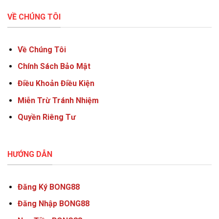
VỀ CHÚNG TÔI
Về Chúng Tôi
Chính Sách Bảo Mật
Điều Khoản Điều Kiện
Miễn Trừ Tránh Nhiệm
Quyền Riêng Tư
HƯỚNG DẪN
Đăng Ký BONG88
Đăng Nhập BONG88