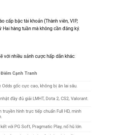
o cấp bậc tài khoản (Thành viên, VIP,
hứ Hai hàng tuần mà không cần đăng ký.
ẽ với nhiều sảnh cược hấp dẫn khác:
 Điểm Cạnh Tranh
ệ Odds gốc cực cao, không bị ăn lai sâu.
nhật đầy đủ giải LMHT, Dota 2, CS2, Valorant.
 truyền hình trực tiếp chuẩn Full HD, minh
h.
 kết với PG Soft, Pragmatic Play, nổ hũ lớn.