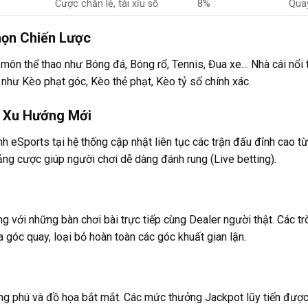
Cược chẵn lẻ, tài xỉu số
8%
Quay
ọn Chiến Lược
 thể thao như Bóng đá, Bóng rổ, Tennis, Đua xe… Nhà cái nổi ti
 như Kèo phạt góc, Kèo thẻ phạt, Kèo tỷ số chính xác.
) Xu Hướng Mới
nh eSports tại hệ thống cập nhật liên tục các trận đấu đỉnh cao t
ảng cược giúp người chơi dễ dàng đánh rung (Live betting).
g với những bàn chơi bài trực tiếp cùng Dealer người thật. Các tr
góc quay, loại bỏ hoàn toàn các góc khuất gian lận.
ong phú và đồ họa bắt mắt. Các mức thưởng Jackpot lũy tiến được