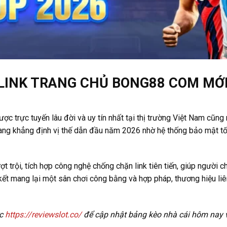
LINK TRANG CHỦ BONG88 COM MỚI
ợc trực tuyến lâu đời và uy tín nhất tại thị trường Việt Nam cũn
đang khẳng định vị thế dẫn đầu năm 2026 nhờ hệ thống bảo mật tối
 trội, tích hợp công nghệ chống chặn link tiên tiến, giúp người c
ết mang lại một sân chơi công bằng và hợp pháp, thương hiệu liê
ức
https://reviewslot.co/
để cập nhật bảng kèo nhà cái hôm nay v