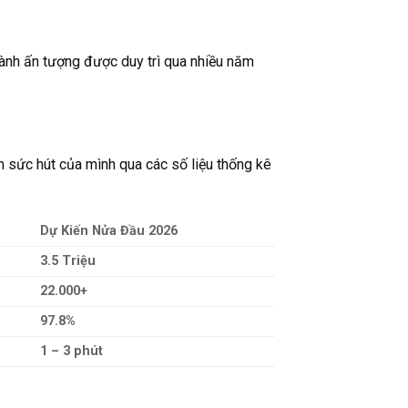
ành ấn tượng được duy trì qua nhiều năm
 sức hút của mình qua các số liệu thống kê
Dự Kiến Nửa Đầu 2026
3.5 Triệu
22.000+
97.8%
1 – 3 phút