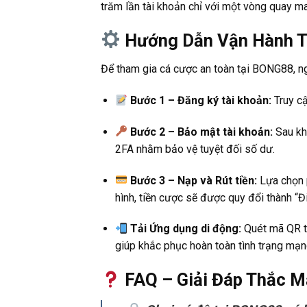
trăm lần tài khoản chỉ với một vòng quay m
Hướng Dẫn Vận Hành T
Để tham gia cá cược an toàn tại BONG88, ng
Bước 1 – Đăng ký tài khoản:
Truy cậ
Bước 2 – Bảo mật tài khoản:
Sau khi
2FA nhằm bảo vệ tuyệt đối số dư.
Bước 3 – Nạp và Rút tiền:
Lựa chọn p
hình, tiền cược sẽ được quy đổi thành “Đ
Tải Ứng dụng di động:
Quét mã QR tạ
giúp khắc phục hoàn toàn tình trạng mạn
FAQ – Giải Đáp Thắc 