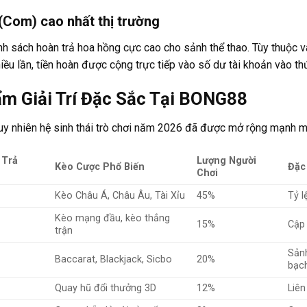
(Com) cao nhất thị trường
h sách hoàn trả hoa hồng cực cao cho sảnh thể thao. Tùy thuộc và
iều lần, tiền hoàn được cộng trực tiếp vào số dư tài khoản vào t
 Giải Trí Đặc Sắc Tại BONG88
tuy nhiên hệ sinh thái trò chơi năm 2026 đã được mở rộng mạnh m
 Trả
Lượng Người
Kèo Cược Phổ Biến
Đặc
Chơi
Kèo Châu Á, Châu Âu, Tài Xỉu
45%
Tỷ l
Kèo mạng đầu, kèo thắng
15%
Cập 
trận
Sảnh
Baccarat, Blackjack, Sicbo
20%
bạc
Quay hũ đổi thưởng 3D
12%
Liên