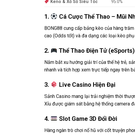
Keno & Xổ Số Siêu Tốc
95.0%
1.
Cá Cược Thể Thao – Mũi Nh
BONG88 cung cấp bảng kèo của hàng trăm môn
cao (Odds tốt) và đa dạng các loại kèo phụ
2.
Thể Thao Điện Tử (eSports
Nắm bắt xu hướng giải trí của thế hệ trẻ, sả
nhanh và tích hợp xem trực tiếp ngay trên b
3.
Live Casino Hiện Đại
Sảnh Casino mang lại trải nghiệm thời thượn
Xỉu được giám sát bằng hệ thống camera đa 
4.
Slot Game 3D Đổi Đời
Hàng ngàn trò chơi nổ hũ với cốt truyện ph